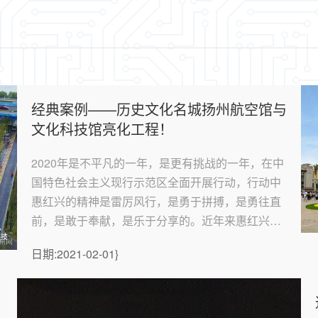
经典案例——历史文化名城扬州航空馆与
文化科技馆亮化工程！
2020年是不平凡的一年，是更有挑战的一年，在中
国特色社会主义现行示范区全面开展行动，行动中
惠红兴的精神是雷厉风行，是勇于拼搏，是勇往直
前，是敢于奉献，是乐于分享的。近年来惠红兴利
紧追逐国家政策导向，积极参与智慧城市建设，助
日期:2021-02-01}
力东部崛起，建设现代化经济体系，为国家发展大
局贡献力量，为国家建设增添更强动力。回忆：惠
红兴携项目主...